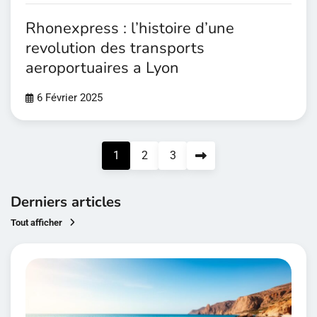
Rhonexpress : l’histoire d’une
revolution des transports
aeroportuaires a Lyon
6 Février 2025
Pagination
1
2
3
des
publications
Derniers articles
Tout afficher